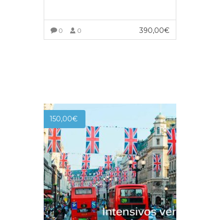
390,00
€
0
0
INSCRÍBETE AL CURSO
150,00
€