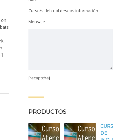
Curso/s del cual deseas información
 on
Mensaje
 bats
rk,
in
…]
[recaptcha]
PRODUCTOS
CURSO
DE