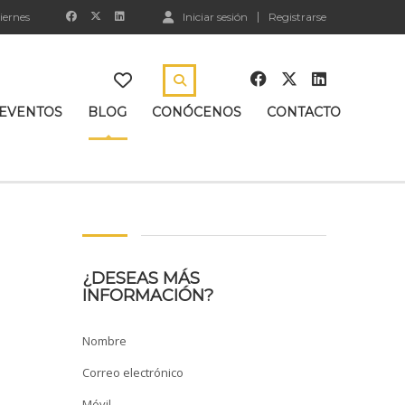
iernes
Iniciar sesión
Registrarse
EVENTOS
BLOG
CONÓCENOS
CONTACTO
¿DESEAS MÁS
INFORMACIÓN?
Nombre
Por favor, deja este campo vacío.
Correo electrónico
Móvil