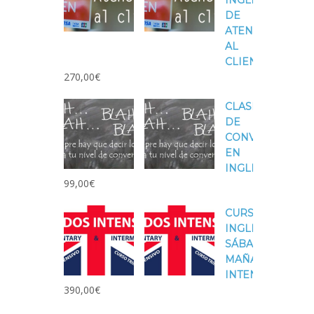
INGLÉS
DE
ATENCIÓN
AL
CLIENTE
270,00
€
CLASES
DE
CONVERSACIÓN
EN
INGLÉS
99,00
€
CURSO
INGLÉS
SÁBADOS
MAÑANA
INTENSIVOS
390,00
€