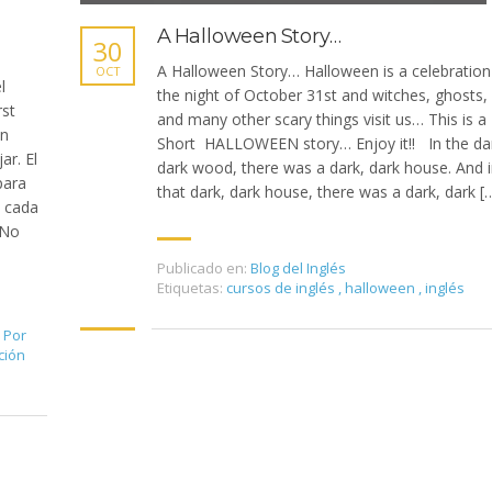
A Halloween Story…
30
A Halloween Story… Halloween is a celebration
OCT
l
the night of October 31st and witches, ghosts,
rst
and many other scary things visit us… This is a
un
Short HALLOWEEN story… Enjoy it!! In the da
ar. El
dark wood, there was a dark, dark house. And 
para
that dark, dark house, there was a dark, dark [
o cada
 No
Publicado en:
Blog del Inglés
Etiquetas:
cursos de inglés
,
halloween
,
inglés
Por
ción