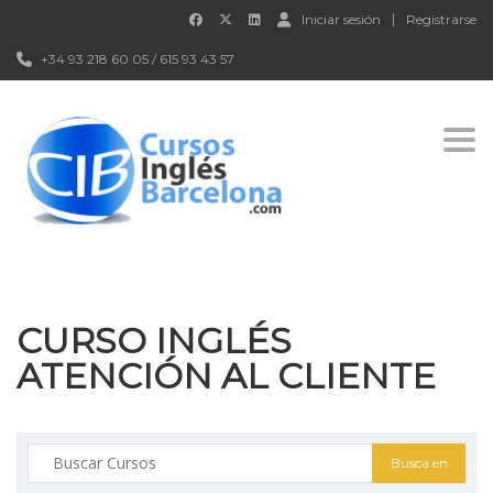
Iniciar sesión
Registrarse
+34 93 218 60 05 / 615 93 43 57
Togg
CURSO INGLÉS
ATENCIÓN AL CLIENTE
Buscar: